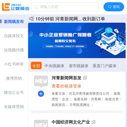
10分钟前 搜狐号(搜... 收到新订单
查询
10分钟前 搜狐号(搜... 收到新订单
10分钟前 河青新闻网... 收到新订单
新闻稿发布
10分钟前 大千新资讯 收到新订单
10分钟前 健康科技网 收到新订单
自媒体软文
10分钟前 大众视野聚... 收到新订单
短视频传播
10分钟前 资晓快客（... 收到新订单
10分钟前 现代传媒 收到新订单
小红书种草
全部
中央级媒体
省市级媒体
垂直门户媒体
10分钟前 中华网生活 收到新订单
其他分类
媒体套餐
海外媒体
10分钟前 搜狐资讯（... 收到新订单
河青新闻网首发
微博营销
查看价格请登录
10分钟前 搜狐号(搜... 收到新订单
微信公众号
备案主体：河北河青传媒有限责任公司
；
备案
类型：企业
；
备案名称：河青网
；
标签分类：
新闻资讯
；
不带联系网址
；
全媒体营销
中国经济网文化产业